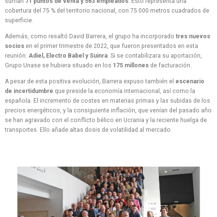
suman
71 puntos de venta y 563 empleados
. Esto representa una
cobertura del 75 % del territorio nacional, con 75.000 metros cuadrados de
superficie.
Además, como resaltó David Barrera, el grupo ha incorporado
tres nuevos
socios
en el primer trimestre de 2022, que fueron presentados en esta
reunión:
Adiel, Electro Babel y Suinra
. Si se contabilizara su aportación,
Grupo Unase se hubiera situado en los
175 millones
de facturación.
A pesar de esta positiva evolución, Barrera expuso también el
escenario
de incertidumbre
que preside la economía internacional, así como la
española. El incremento de costes en materias primas y las subidas de los
precios energéticos, y la consiguiente inflación, que venían del pasado año
se han agravado con el conflicto bélico en Ucrania y la reciente huelga de
transportes. Ello añade altas dosis de volatilidad al mercado.