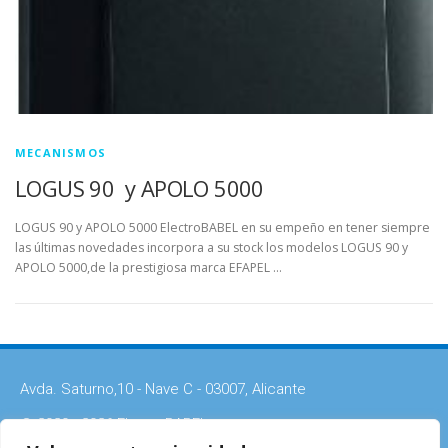
MECANISMOS
LOGUS 90 y APOLO 5000
LOGUS 90 y APOLO 5000 ElectroBABEL en su empeño en tener siempre
las últimas novedades incorpora a su stock los modelos LOGUS 90 y
APOLO 5000,de la prestigiosa marca EFAPEL …
Avda. Saturno,10 - Nave C - 03007, Alicante
© 2020 - 2026 ElectroBABEL